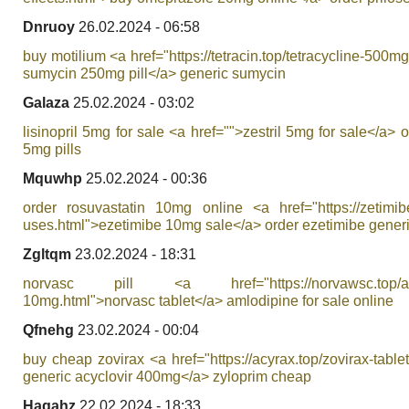
Dnruoy
26.02.2024 - 06:58
buy motilium <a href="https://tetracin.top/tetracycline-500m
sumycin 250mg pill</a> generic sumycin
Galaza
25.02.2024 - 03:02
lisinopril 5mg for sale <a href="">zestril 5mg for sale</a> or
5mg pills
Mquwhp
25.02.2024 - 00:36
order rosuvastatin 10mg online <a href="https://zetimibe
uses.html">ezetimibe 10mg sale</a> order ezetimibe gener
Zgltqm
23.02.2024 - 18:31
norvasc pill <a href="https://norvawsc.top/am
10mg.html">norvasc tablet</a> amlodipine for sale online
Qfnehg
23.02.2024 - 00:04
buy cheap zovirax <a href="https://acyrax.top/zovirax-table
generic acyclovir 400mg</a> zyloprim cheap
Haqahz
22.02.2024 - 18:33