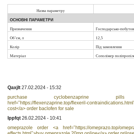
Назва параметру
ОСНОВНІ ПАРАМЕТРИ
Призначення
Господарсько-побутов
Об
’
єм, л
12,5
Колір
Під замовлення
Матеріал
Сополімер поліпропіл
Qaxjlt
27.02.2024 - 15:32
purchase cyclobenzaprine pil
href="https://flexenzaprine.top/flexeril-contraindications.html
cost</a> order baclofen for sale
Ippfqt
26.02.2024 - 10:41
omeprazole order <a href="https://omeprazo.top/omepra
effects.html">buy omeprazole 20mg online</a> order prilos