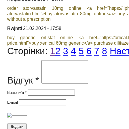
order atorvastatin 10mg online <a href="https://lipiw
atorvastatin.html">buy atorvastatin 80mg online</a> buy a
without a prescription
Rwjmti
21.02.2024 - 17:58
buy generic orlistat online <a href="https://orlical.top
price.html">buy xenical 60mg generic</a> purchase diltiaz
Сторінки:
1
2
3
4
5
6
7
8
Нас
Відгук *
Ваше ім'я *
E-mail