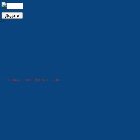
-->
ПРОДУКЦІЯ
Сидіння для стадіонів
Пластмасова тара
Зимові товари
Господарсько-побутові товари
Пінополістирольна упаковка
Прес-форми та штампи
Металовироби
Дерев'яна тара
Газонна решітка