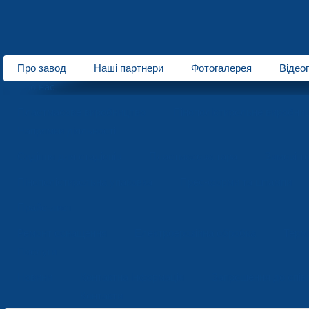
Про завод
Наші партнери
Фотогалерея
Відео
Про нас
Пластмасове виробництво
Пінополістирольне виробни
Напрямки діяльності
Сидіння для стадіонів
Пластмасова тара
Зимові т
Пінополістирольна упаковка
Прес-форми та штампи
Прайс-лист
Ремонт оснащення
Електроерозійна обробка
Терм
Послуги
Новини
Контактна інформація
Запрошення до спів
Контакти