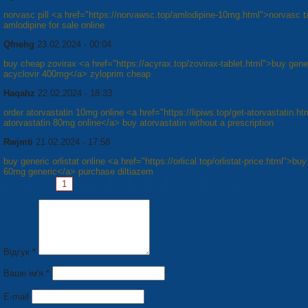
norvasc pill <a href="https://norvawsc.top/amlodipine-10mg.html">norvasc t
amlodipine for sale online
Qfnehg
23.02.2024 - 00:04
buy cheap zovirax <a href="https://acyrax.top/zovirax-tablet.html">buy gene
acyclovir 400mg</a> zyloprim cheap
Haqahz
22.02.2024 - 18:33
order atorvastatin 10mg online <a href="https://lipiws.top/get-atorvastatin.h
atorvastatin 80mg online</a> buy atorvastatin without a prescription
Rwjmti
21.02.2024 - 17:58
buy generic orlistat online <a href="https://orlical.top/orlistat-price.html">buy
60mg generic</a> purchase diltiazem
Сторінки:
1
2
3
4
5
6
7
8
Наступна »
Відгук *
Ваше ім'я *
E-mail