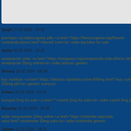
Qaxjlt
27.02.2024 - 15:32
purchase cyclobenzaprine pills <a href="https://flexenzaprine.top/flexeril-
contraindications.html">flexeril cost</a> order baclofen for sale
Ippfqt
26.02.2024 - 10:41
omeprazole order <a href="https://omeprazo.top/omeprazole-side-effects.ht
omeprazole 20mg online</a> order prilosec generic
Dnruoy
26.02.2024 - 06:58
buy motilium <a href="https://tetracin.top/tetracycline-500mg.html">buy su
250mg pill</a> generic sumycin
Galaza
25.02.2024 - 03:02
lisinopril 5mg for sale <a href="">zestril 5mg for sale</a> order zestril 5mg p
Mquwhp
25.02.2024 - 00:36
order rosuvastatin 10mg online <a href="https://zetimibe.top/zetia-
uses.html">ezetimibe 10mg sale</a> order ezetimibe generic
Zgltqm
23.02.2024 - 18:31