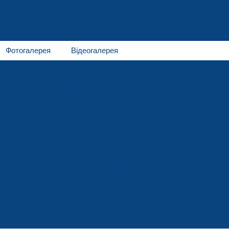
Фотогалерея
Відеогалерея
інополістирольне виробництво
Інструментальне виробницт
асова тара
Зимові товари
Господарсько-побутові тов
Прес-форми та штампи
Металовироби
Дерев'яна тара
озійна обробка
Термічна обробка
Механічна обробка
я
Запрошення до співпраці