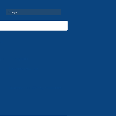
во
ари
Продукція
Газонна решітка
Сканування, 3D моделювання