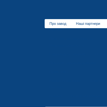
Про завод
Наші партнери
Про нас
Пластмасове виробництво
П
Напрямки діяльності
Сидіння для стадіонів
Пластм
Пінополістирольна упаковка
Прайс-лист
Ремонт оснащення
Електроер
Послуги
Новини
Контактна інформаці
Контакти