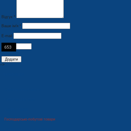
Відгук *
Ваше ім'я *
E-mail
-->
ПРОДУКЦІЯ
Сидіння для стадіонів
Пластмасова тара
Зимові товари
Господарсько-побутові товари
Пінополістирольна упаковка