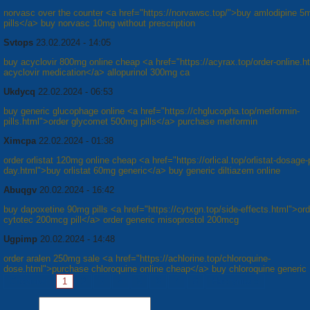
norvasc over the counter <a href="https://norvawsc.top/">buy amlodipine 5
pills</a> buy norvasc 10mg without prescription
Svtops
23.02.2024 - 14:05
buy acyclovir 800mg online cheap <a href="https://acyrax.top/order-online.
acyclovir medication</a> allopurinol 300mg ca
Ukdycq
22.02.2024 - 06:53
buy generic glucophage online <a href="https://chglucopha.top/metformin-
pills.html">order glycomet 500mg pills</a> purchase metformin
Ximcpa
22.02.2024 - 01:38
order orlistat 120mg online cheap <a href="https://orlical.top/orlistat-dosage-
day.html">buy orlistat 60mg generic</a> buy generic diltiazem online
Abuqgv
20.02.2024 - 16:42
buy dapoxetine 90mg pills <a href="https://cytxgn.top/side-effects.html">ord
cytotec 200mcg pill</a> order generic misoprostol 200mcg
Ugpimp
20.02.2024 - 14:48
order aralen 250mg sale <a href="https://achlorine.top/chloroquine-
dose.html">purchase chloroquine online cheap</a> buy chloroquine generic
Сторінки:
1
2
3
4
5
6
7
8
Наступна »