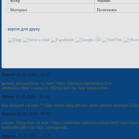
Колір
Чорний
Матеріал
Поліетилен
версія для друку
Govrwl
26.02.2024 - 13:37
generic domperidone <a href="https://tetracin.top/tetracycline-
antibiotics.html">sumycin 250mg oral</a> buy tetracycline
Ktjbop
25.02.2024 - 23:19
buy lisinopril <a href="">buy zestril 5mg pill</a> order generic lisinopril 2.5
Nrawuy
25.02.2024 - 07:43
crestor 20mg cost <a href="https://zetimibe.top/zetia-online.html">purchase
ezetimibe pills</a> buy zetia generic
Nygnoz
24.02.2024 - 13:31