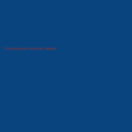
ПРОДУКЦІЯ
Сидіння для стадіонів
Пластмасова тара
Зимові товари
Господарсько-побутові товари
Пінополістирольна упаковка
Прес-форми та штампи
Металовироби
Дерев'яна тара
Газонна решітка
Прайс-лист