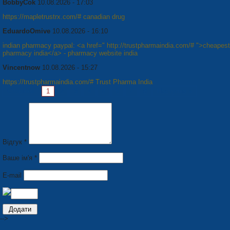
BobbyCok
10.08.2026 - 17:03
https://mapletrustrx.com/# canadian drug
EduardoOmive
10.08.2026 - 16:10
indian pharmacy paypal: <a href=" http://trustpharmaindia.com/# ">cheapest
pharmacy india</a> - pharmacy website india
Vincentnow
10.08.2026 - 15:27
https://trustpharmaindia.com/# Trust Pharma India
Сторінки:
1
2
3
4
5
6
7
8
Наступна »
Відгук *
Ваше ім'я *
E-mail
-->