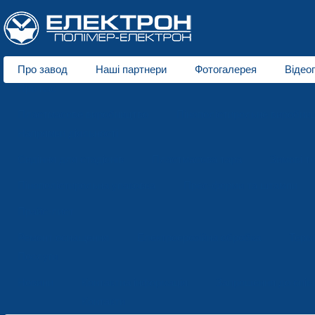
Про завод
Наші партнери
Фотогалерея
Відео
Про нас
Пластмасове виробництво
Пінополістирольне виробни
Напрямки діяльності
Сидіння для стадіонів
Пластмасова тара
Зимові т
Пінополістирольна упаковка
Прес-форми та штампи
Прайс-лист
Ремонт оснащення
Електроерозійна обробка
Терм
Послуги
Новини
Контактна інформація
Запрошення до спів
Контакти