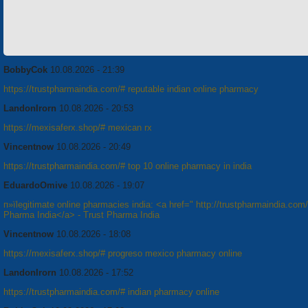
BobbyCok
10.08.2026 - 21:39
https://trustpharmaindia.com/# reputable indian online pharmacy
LandonIrorn
10.08.2026 - 20:53
https://mexisaferx.shop/# mexican rx
Vincentnow
10.08.2026 - 20:49
https://trustpharmaindia.com/# top 10 online pharmacy in india
EduardoOmive
10.08.2026 - 19:07
п»їlegitimate online pharmacies india: <a href=" http://trustpharmaindia.com
Pharma India</a> - Trust Pharma India
Vincentnow
10.08.2026 - 18:08
https://mexisaferx.shop/# progreso mexico pharmacy online
LandonIrorn
10.08.2026 - 17:52
https://trustpharmaindia.com/# indian pharmacy online