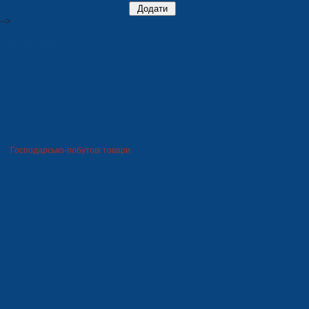
-->
ПРОДУКЦІЯ
Сидіння для стадіонів
Пластмасова тара
Зимові товари
Господарсько-побутові товари
Пінополістирольна упаковка
Прес-форми та штампи
Металовироби
Дерев'яна тара
Газонна решітка
Прайс-лист