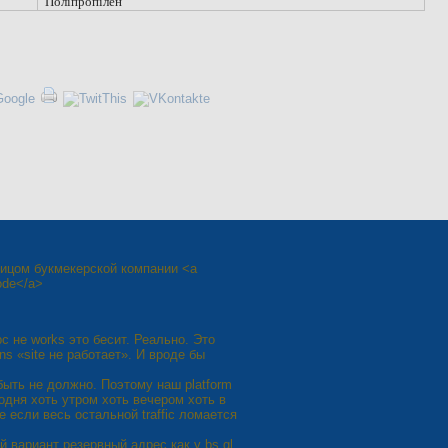
Поліпропілен
ицом букмекерской компании <a
ode</a>
с не works это бесит. Реально. Это
rns «site не работает». И вроде бы
 быть не должно. Поэтому наш platform
годня хоть утром хоть вечером хоть в
 если весь остальной traffic ломается
й вариант резервный адрес как у bs gl