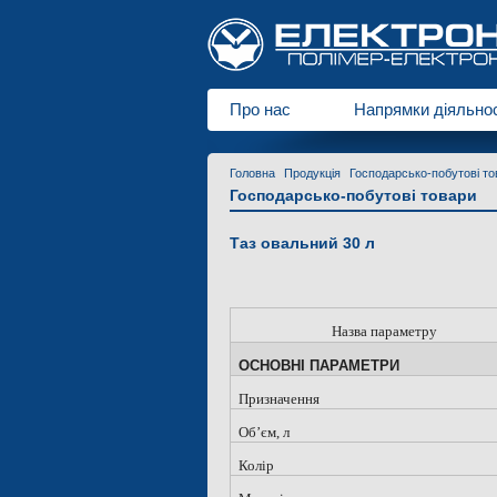
Про нас
Напрямки діяльнос
Головна
Продукція
Господарсько-побутові то
Господарсько-побутові товари
Таз овальний 30 л
Назва параметру
ОСНОВНІ ПАРАМЕТРИ
Призначення
Об
’
єм, л
Колір