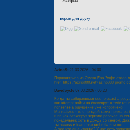
Матеріал
версія для друку
AzinoSt
21.03.2026 - 04:00
Порноактриса из Омска Ева Элфи стала л
href=https://azino888.net>azino888 promo c
DavidSycle
07.03.2026 - 06:23
Когда ты собираешься see forecast а ресур
как attempt войти на блакспрут а тебе retu
nonsense а ощущение уже испортчено
Мы realized что с погодой таких приколов
runs как блэкспрут зеркало рабочее на се
понедельник хоть в дождь со снегом. Даже
ты access и learn take umbrella или нет
А see что ещё удобно? У нас есть запасно