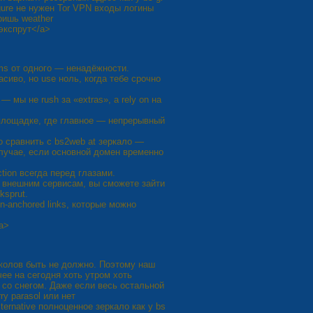
gure не нужен Tor VPN входы логины
тришь weather
лэкспрут</a>
ems от одного — ненадёжности.
асиво, но use ноль, когда тебе срочно
 мы не rush за «extras», а rely on на
 площадке, где главное — непрерывный
но сравнить с bs2web at зеркало —
случае, если основной домен временно
tion всегда перед глазами.
к внешним сервисам, вы сможете зайти
ksprut.
-anchored links, которые можно
/a>
иколов быть не должно. Поэтому наш
чее на сегодня хоть утром хоть
 со снегом. Даже если весь остальной
ry parasol или нет
ternative полноценное зеркало как у bs