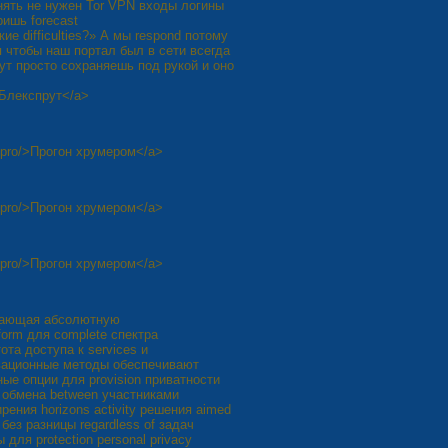
нять не нужен Tor VPN входы логины
ришь forecast
е difficulties?» А мы respond потому
 чтобы наш портал был в сети всегда
ут просто сохраняешь под рукой и оно
а Блекспрут</a>
o.pro/>Прогон хрумером</a>
o.pro/>Прогон хрумером</a>
o.pro/>Прогон хрумером</a>
ивающая абсолютную
form для complete спектра
ота доступа к services и
новационные методы обеспечивают
ые опции для provision приватности
m обмена between участниками
ирения horizons activity решения aimed
без разницы regardless of задач
 для protection personal privacy