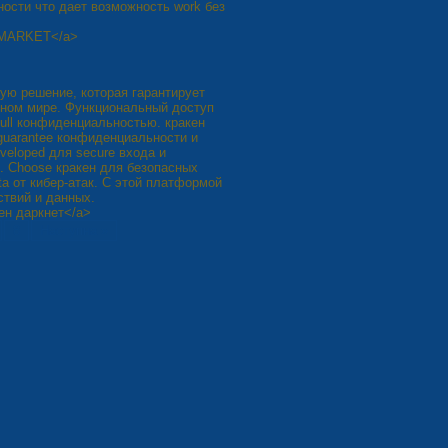
ности что дает возможность work без
N MARKET</a>
ую решение, которая гарантирует
альном мире. Функциональный доступ
 full конфиденциальностью. кракен
guarantee конфиденциальности и
eveloped для secure входа и
el. Choose кракен для безопасных
ata от кибер-атак. С этой платформой
йствий и данных.
кен даркнет</a>
8
Наступна »