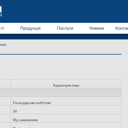
ті
Продукція
Послуги
Новини
Конта
вари
Характеристики
Господарсько-побутове
30
Під замовлення