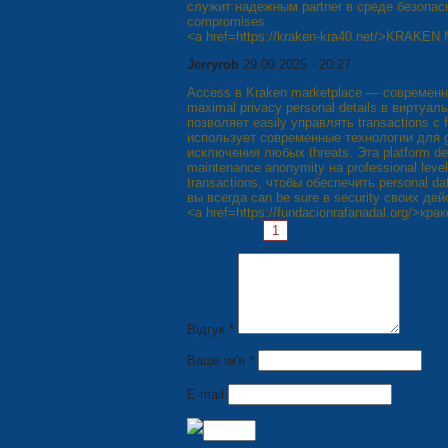
служит надежным partner в среде безопас
compromises
<a href=https://kraken-kra40.net/>KRAKE
Jerryrob
29.09.2025 - 20:27
Access в Kraken marketplace — современн
maximal privacy personal details в вирту
позволяет easily управлять transactions с
использует современные технологии для 
исключения любых threats. Эта platform d
maintenance anonymity на professional lev
transactions, чтобы обеспечить personal d
вы всегда can be sure в security своих де
<a href=https://fundacionrafanadal.org/>кра
Сторінки:
1
2
3
4
5
6
7
Відгук *
Ваше ім'я *
E-mail