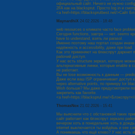
официальный сайт. Ничего не нужно confi
2FA как на blacksprut. Просто log in и смо
<a href=https://blacksprutbest.net/>Сайт Б
MaynardhiX
24.02.2026 - 18:48
web resources о климате часто face probl
Сегодня functions, завтра — нет. seems кр
have to understand, взять ли parasol.
Именно поэтому наш портал создан иначе —
надёжность и accessibility, даже при load.
Как это применяют на блекспрут даркнет
рабочий доступ.
У нас есть structure зеркал, которую мож
альтернативные линки, которые enable в 
не работает.
Вы не lose возможность к данным — predic
Даже если ваш ISP ограничивает доступ 
через alternative points, по примеру tor blac
Wish больше? Мы даже предусмотрели non
закрепить как favorite.
<a href=https://blacksprul.me/>Блэкспрут<
ThomasNox
21.02.2026 - 15:41
Мы выяснили что с обстановкой таких пр
сайт работает как блэкспрут зеркало рабо
вечером хоть в понедельник хоть в дождь
internet выключается ты войдёшь и see car
А понимаешь что ещё клево? У нас есть al