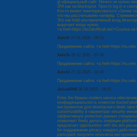
gl официальный сайт. Ничего не нужно ме
2FA как на blacksprut. Просто log in и смот
Кто-то может поинтересоваться «Зачем таки
что мы рассчитываем наперёд. Стремимся
Это как hold альтернативный вход блэкспр
выручает когда нужно
<a href=https://bs2atoffical.net/>Ссылка н
XeloSt
27.01.2026 - 08:15
Продвижение сайта: <a href=https://ru.xel
XeloSt
28.12.2025 - 07:30
Продвижение сайта: <a href=https://ru.xel
XeloSt
27.10.2025 - 18:43
Продвижение сайта: <a href=https://ru.xel
JuliusRAB
08.10.2025 - 18:32
Enter the Кракен modern service обеспеч
конфиденциальность клиентов trusted plat
инструментов для безопасного deals прост
customizability в параметрах security ин
эффективную protection данных специальн
позволяют freely делать операции platfor
предлагает opportunities with the aim расш
for поддержание privacy каждого действия 
participant получите innovative инструменты