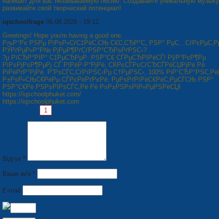
напишет для вас незабываемую песню. Создавайте уникальную музыку
развивайте свой творческий потенциал!
iqschoolfrage
06.08.2026 - 19:12
Greetings! Hope you're having a good one.
РљР°Рє РЅРµ РїРѕР»СѓС‡РёС‚СЊ С€С‚СЂР°С„ РЅР° РџС…СѓРєРµС‚Р
РЎРґРµР»Р°Р№ РјРµР¶РґСѓРЅР°СЂРѕРґРЅС‹?
?µ РїСЂР°РІР° С‡РµСЂРµР· РЅР°С€ СЃРµСЂРІРёСЃ! РўР°РєР¶Рµ
РїРѕРјРѕР¶РµРј СЃ РІРёР·Р°РјРё, СЌРєСЃРєСѓСЂСЃРёСЏРјРё Рё
РіРёРґР°РјРё. Р”РѕСЃС‚СѓРїРЅС‹Рµ С†РµРЅС‹, 100% РіР°СЂР°РЅС‚Рё
Р±РѕР»СЊС€РёРµ СЃРєРёРґРєРё. РџРѕРґРїРёС€РёС‚РµСЃСЊ РЅР°
РЅР°С€Рё РЅРѕРІРѕСЃС‚Рё Рё РѕР±РЅРѕРІР»РµРЅРёСЏ!
https://iqschoolphuket.com/
https://iqschoolphuket.com
Сторінки:
1
2
3
4
5
6
7
8
Наступна »
Відгук *
Ваше ім'я *
E-mail