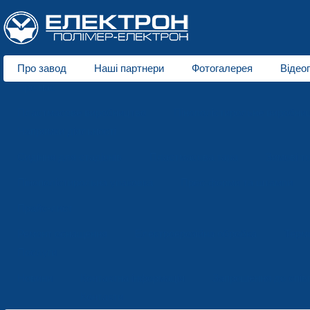
Про завод
Наші партнери
Фотогалерея
Відео
Про нас
Пластмасове виробництво
Пінополістирольне виробни
Напрямки діяльності
Сидіння для стадіонів
Пластмасова тара
Зимові т
Пінополістирольна упаковка
Прес-форми та штампи
Прайс-лист
Ремонт оснащення
Електроерозійна обробка
Терм
Послуги
Новини
Контактна інформація
Запрошення до спів
Контакти