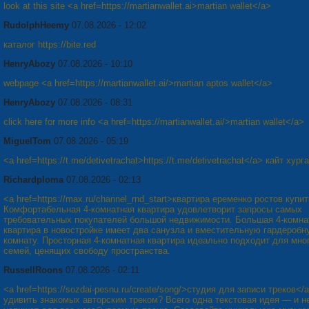
look at this site <a href=https://martianwallet.ai>martian wallet</a>
RudolphHeemy
07.08.2026 - 12:02
каталог https://bite.red
HenryAbozy
07.08.2026 - 10:10
webpage <a href=https://martianwallet.ai/>martian aptos wallet</a>
HenryAbozy
07.08.2026 - 08:31
click here for more info <a href=https://martianwallet.ai/>martian wallet</a>
MiguelTom
07.08.2026 - 05:19
<a href=https://t.me/detivetrachat>https://t.me/detivetrachat</a> кайт хург
Richardploma
07.08.2026 - 02:13
<a href=https://max.ru/channel_rnd_start>квартира еременко ростов купи
Комфортабельная 4-комнатная квартира удовлетворит запросы самых
требовательных покупателей большой недвижимости. Большая 4-комна
квартира в новостройке имеет два санузла и вместительную гардеробн
комнату. Просторная 4-комнатная квартира идеально подходит для мно
семей, ценящих свободу пространства.
RussellRoons
07.08.2026 - 02:11
<a href=https://sozdai-pesnu.ru/create/song/>студия для записи треков</
удивить знакомых авторским треком? Всего одна текстовая идея — и н