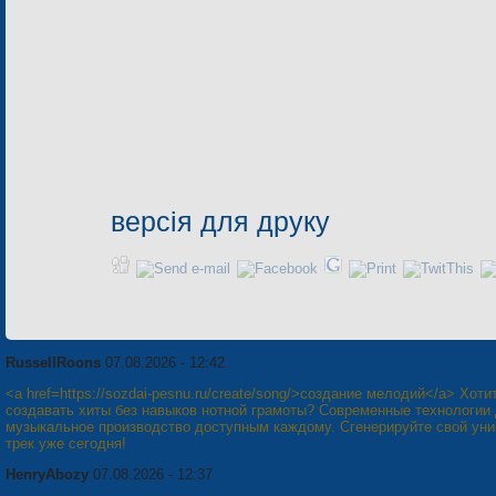
версія для друку
RussellRoons
07.08.2026 - 12:42
<a href=https://sozdai-pesnu.ru/create/song/>создание мелодий</a> Хоти
создавать хиты без навыков нотной грамоты? Современные технологии
музыкальное производство доступным каждому. Сгенерируйте свой ун
трек уже сегодня!
HenryAbozy
07.08.2026 - 12:37