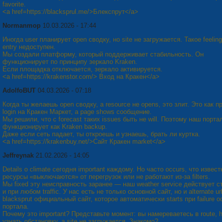
favorite.
<a href=https://blacksprul.me/>Блекспрут</a>
Normanmop
10.03.2026 - 17:44
Иногда user планирует open сводку, но site не загружается. Такое feeling
entry недоступен.
Мы создали платформу, который поддерживает стабильность. Он
функционирует по принципу зеркало Kraken.
Если площадка отключается, зеркало активируется.
<a href=https://krakenstor.com/> Вход на Кракен</a>
AdolfoBUT
04.03.2026 - 07:18
Когда ты желaешь open сводку, а resource не opens, это злит. Это как п
login на Кракен Маркет, а page shows сообщение.
Мы решили, что с forecast таких issues быть не will. Поэтому наш порта
функционирует как Kraken backup.
Даже если сеть падает, ты откроешь и узнаешь, брать ли куртка.
<a href=https://krakenbuy.net/>Сайт Кракен market</a>
Jeffreynak
21.02.2026 - 14:05
Details о climate сегодня important каждому. Но часто occurs, что извес
ресурсы «выключаются» от перегрузок или не работают из-за filters.
Мы fixed эту неисправность заранее — наш weather service действует с
и при любом traffic. У нас есть не только основной сайт, но и alternate url
blacksprut официальный сайт, которое автоматически starts при failure 
портала.
Почему это important? Представьте момент: вы намереваетесь в route, 
узнать обстановку, а site не загружается. Знакомо?