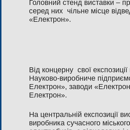
Головний стенд виставки – п
серед них чільне місце відв
«Електрон».
Від концерну свої експозиці
Науково-виробниче підприєм
Електрон», заводи «Електрон
Електрон».
На центральній експозиції в
виробника сучасного міського