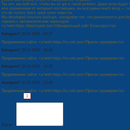
Так вот, мы built всё, чтобы вы не got в такой problem. Даже если будет
или ограничения от интернет-поставщика, вы всё равно reach вход — та
это do visitors black sprut onion через tor.
Мы developed structure backups, наподобие тех, что реализуются для bs
зеркало с автоматическим переходом.
<a href=https://blacksprul.me/>Официальный сайт Блэкспрут</a>
XelogemY
29.01.2026 - 03:27
Продвижение сайта: <a href=https://ru.xelo.pro/>Прогон хрумером</a>
XelogemY
29.12.2025 - 19:26
Продвижение сайта: <a href=https://ru.xelo.pro/>Прогон хрумером</a>
XelogemY
29.10.2025 - 14:32
Продвижение сайта: <a href=https://ru.xelo.pro/>Прогон хрумером</a>
AzergemY
16.10.2025 - 23:45
Продвижение сайта: <a href=https://ru.xelo.pro/>Прогон хрумером</a>
Сторінки:
1
2
3
4
5
6
7
8
Наступна »
Відгук *