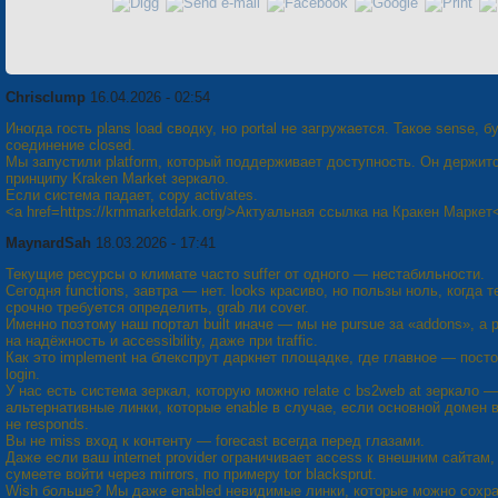
Chrisclump
16.04.2026 - 02:54
Иногда гость plans load сводку, но portal не загружается. Такое sense, б
соединение closed.
Мы запустили platform, который поддерживает доступность. Он держит
принципу Kraken Market зеркало.
Если система падает, copy activates.
<a href=https://krnmarketdark.org/>Актуальная ссылка на Кракен Маркет
MaynardSah
18.03.2026 - 17:41
Текущие ресурсы о климате часто suffer от одного — нестабильности.
Сегодня functions, завтра — нет. looks красиво, но пользы ноль, когда т
срочно требуется определить, grab ли cover.
Именно поэтому наш портал built иначе — мы не pursue за «addons», а pri
на надёжность и accessibility, даже при traffic.
Как это implement на блекспрут даркнет площадке, где главное — пост
login.
У нас есть система зеркал, которую можно relate с bs2web at зеркало —
альтернативные линки, которые enable в случае, если основной домен 
не responds.
Вы не miss вход к контенту — forecast всегда перед глазами.
Даже если ваш internet provider ограничивает access к внешним сайтам,
сумеете войти через mirrors, по примеру tor blacksprut.
Wish больше? Мы даже enabled невидимые линки, которые можно сохра