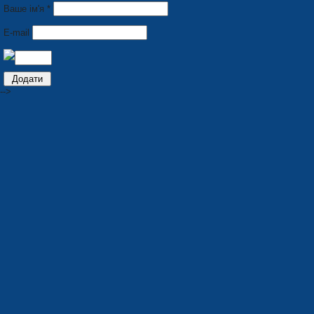
Ваше ім'я *
E-mail
-->