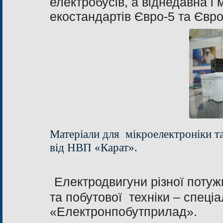
електробусів, а віднедавна і 
екостандартів Євро-5 та Євро
Матеріали для мікроелектроніки т
від НВП «Карат».
Електродвигуни різної потуж
та побутової техніки – спеціа
«Електронпобутприлад».