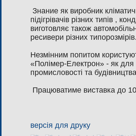
Знание як виробник кліматич
підігрівачів різних типів , 
виготовляє також автомобільн
ресивери різних типорозмірі
Незмінним попитом користую
«Полімер-Електрон» - як для с
промисловості та будівництва
Працюватиме виставка до 10
версія для друку