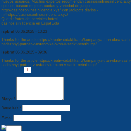
nuevos usuarios. Muchos expertos recomiendan casinosonlinesinlicencia.xy
quienes buscan mejores cuotas y variedad de juegos.
http://casinosonlinesinlicencia.xyz/ con jackpots diarios -
п»їhttps://casinosonlinesinlicencia.xyz/
Que disfrutes de increibles botes!
casinos sin licencia en EspaГ±ola
ispbruf
06.06.2025 - 10:23
Thanks for the article https://kreativ-didaktika.ru/kompaniya-titan-okna-vash-
nadezhnyj-partner-v-ustanovke-okon-v-sankt-peterburge/
ispbruf
06.06.2025 - 09:36
Thanks for the article https://kreativ-didaktika.ru/kompaniya-titan-okna-vash-
nadezhnyj-partner-v-ustanovke-okon-v-sankt-peterburge/
Сторінки:
1
2
3
4
5
6
7
8
Наступна »
Відгук *
Ваше ім'я *
E-mail