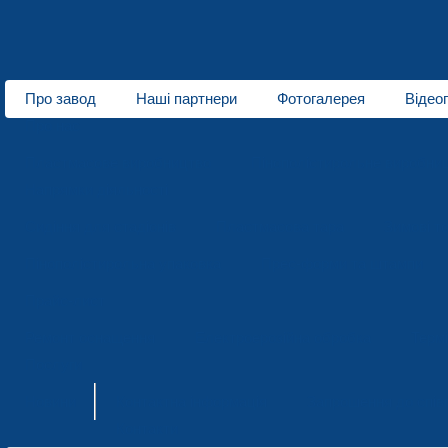
Про завод
Наші партнери
Фотогалерея
Відео
Про нас
Пластмасове виробництво
Пінополістирольне виробни
Напрямки діяльності
Сидіння для стадіонів
Пластмасова тара
Зимові т
Пінополістирольна упаковка
Прес-форми та штампи
Прайс-лист
Ремонт оснащення
Електроерозійна обробка
Терм
Послуги
Новини
Контактна інформація
Запрошення до спів
Контакти