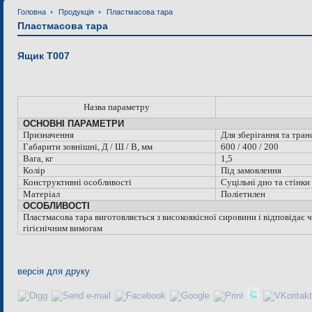
Головна
Продукція
Пластмасова тара
Пластмасова тара
Ящик Т007
Назва параметру
ОСНОВНІ ПАРАМЕТРИ
Призначення
Для зберігання та тра
Габарити зовнішні, Д / Ш / В, мм
600 / 400 / 200
Вага, кг
1,5
Колір
Під замовлення
Конструктивні особливості
Суцільні дно та стінки
Матеріал
Поліетилен
ОСОБЛИВОСТІ
Пластмасова тара виготовляється з високоякісної сировини і відповідає 
гігієнічним вимогам
версія для друку