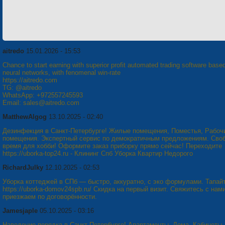
aitredo
15.01.2026 - 15:53
Chance to start earning with superior profit automated trading software base
neural networks, with fenomenal win-rate
https://aitredo.com
TG: @aitredo
WhatsApp: +972557245593
Email: sales@aitredo.com
MatthewAlgog
13.10.2025 - 02:40
Дезинфекция в Санкт-Петербурге! Жилые помещения, Поместья, Рабоч
помещения. Экспертный сервис по демократичным предложениям. Сво
время для хобби! Оформите заказ приборку прямо сейчас! Переходите
https://uborka-top24.ru - Клининг Спб Уборка Квартир Недорого
RichardJulky
12.10.2025 - 02:53
Уборка коттеджей в СПб — быстро, аккуратно, с эко формулами. Тапай
https://uborka-domov24spb.ru/ Скидка на первый визит. Свяжитесь с нам
приезжаем по договорённости.
Jamesjaple
05.10.2025 - 03:16
Наведение порядка в Санкт-Петербурге! Апартаменты, Дома, Кабинеты.