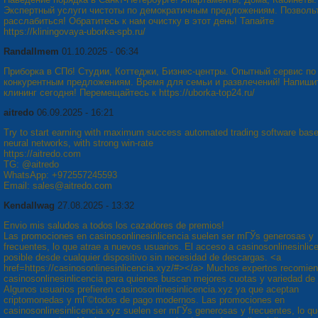
Экспертный услуги чистоты по демократичным предложениям. Позволь
расслабиться! Обратитесь к нам очистку в этот день! Тапайте
https://kliningovaya-uborka-spb.ru/
Randallmem
01.10.2025 - 06:34
Приборка в СПб! Студии, Коттеджи, Бизнес-центры. Опытный сервис по
конкурентным предложениям. Время для семьи и развлечений! Напиши
клининг сегодня! Перемещайтесь к https://uborka-top24.ru/
aitredo
06.09.2025 - 16:21
Try to start earning with maximum success automated trading software bas
neural networks, with strong win-rate
https://aitredo.com
TG: @aitredo
WhatsApp: +972557245593
Email: sales@aitredo.com
Kendallwag
27.08.2025 - 13:32
Envio mis saludos a todos los cazadores de premios!
Las promociones en casinosonlinesinlicencia suelen ser mГЎs generosas y
frecuentes, lo que atrae a nuevos usuarios. El acceso a casinosonlinesinlic
posible desde cualquier dispositivo sin necesidad de descargas. <a
href=https://casinosonlinesinlicencia.xyz/#></a> Muchos expertos recomie
casinosonlinesinlicencia para quienes buscan mejores cuotas y variedad de
Algunos usuarios prefieren casinosonlinesinlicencia.xyz ya que aceptan
criptomonedas y mГ©todos de pago modernos. Las promociones en
casinosonlinesinlicencia.xyz suelen ser mГЎs generosas y frecuentes, lo qu