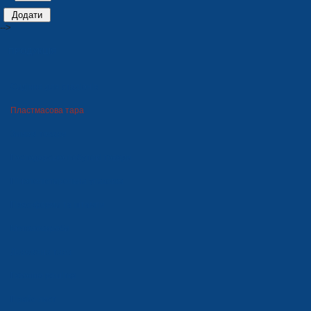
-->
ПРОДУКЦІЯ
Сидіння для стадіонів
Пластмасова тара
Зимові товари
Господарсько-побутові товари
Пінополістирольна упаковка
Прес-форми та штампи
Металовироби
Дерев'яна тара
Газонна решітка
Прайс-лист