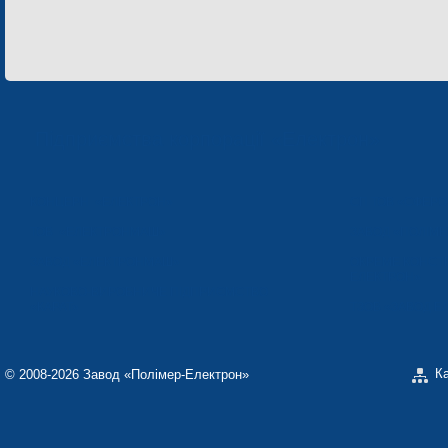
Підприємства корпорації «Електрон»
КОНЦЕРН «ЕЛЕКТРОН»
СП ТОВ «СФЕР
ТОВ «ЕЛЕКТРОНМАШ»
ЗАВОД «ПОЛІМЕ
ЗАВОД «ЕЛЕКТРОНМАШ»
ОКРЕМЕ КОНСТ
ЕЛЕКТРОН»
НАУКОВО-ВИРОБНИЧЕ ПІДПРИЄМСТВО
«КАРАТ»
ТЗОВ «ЗАВОД 
К
© 2008-2026 Завод «Полімер-Електрон»