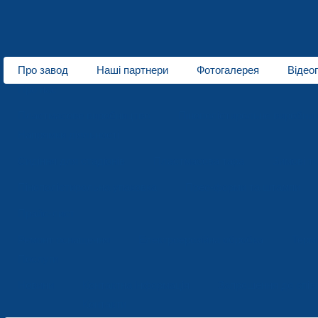
Про завод
Наші партнери
Фотогалерея
Відео
Про нас
Пластмасове виробництво
Пінополістирольне виробни
Напрямки діяльності
Сидіння для стадіонів
Пластмасова тара
Зимові т
Пінополістирольна упаковка
Прес-форми та штампи
Прайс-лист
Ремонт оснащення
Електроерозійна обробка
Терм
Послуги
Новини
Контактна інформація
Запрошення до спів
Контакти