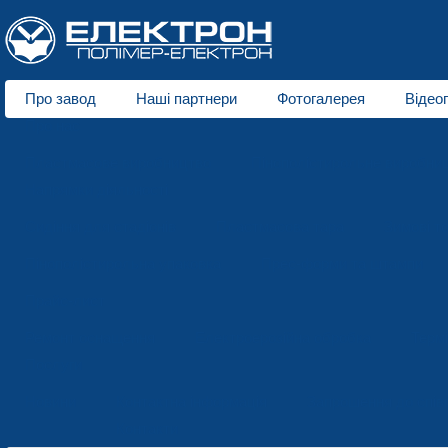
Про завод
Наші партнери
Фотогалерея
Відео
Про нас
Пластмасове виробництво
Пінополістирольне виробни
Напрямки діяльності
Сидіння для стадіонів
Пластмасова тара
Зимові т
Пінополістирольна упаковка
Прес-форми та штампи
Прайс-лист
Ремонт оснащення
Електроерозійна обробка
Терм
Послуги
Новини
Контактна інформація
Запрошення до спів
Контакти