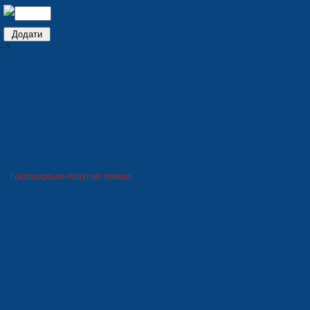
-->
ПРОДУКЦІЯ
Сидіння для стадіонів
Пластмасова тара
Зимові товари
Господарсько-побутові товари
Пінополістирольна упаковка
Прес-форми та штампи
Металовироби
Дерев'яна тара
Газонна решітка