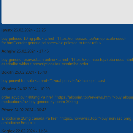
Ipystx
26.02.2024 - 22:25
buy prilosec 10mg pills <a href="https://omeprazo.top/omeprazole-used-
for.html">order generic prilosec</a> prilosec to treat reflux
Aqhgiw
25.02.2024 - 17:46
buy generic rosuvastatin online <a href="https://zetimibe.top/zetia-uses.htm
ezetimibe without prescription</a> ezetimibe order
Boxrfn
25.02.2024 - 15:40
buy prinivil for sale <a href="">oral prinivil</a> lisinopril cost
Vbpdmr
24.02.2024 - 10:20
order acyclovir 400mg <a href="https://alloprim.top/reviews.html">buy allopu
medication</a> buy generic zyloprim 300mg
Pfrazc
24.02.2024 - 06:43
amlodipine 10mg canada <a href="https://norvawsc.top/">buy norvasc 5mg 
amlodipine 5mg pills
Kdgigx
22.02.2024 - 11:34