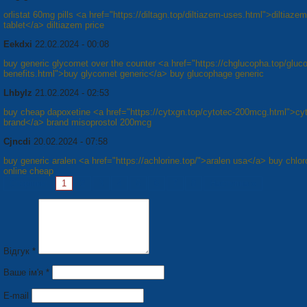
orlistat 60mg pills <a href="https://diltagn.top/diltiazem-uses.html">diltiaz
tablet</a> diltiazem price
Eekdxi
22.02.2024 - 00:08
buy generic glycomet over the counter <a href="https://chglucopha.top/gluc
benefits.html">buy glycomet generic</a> buy glucophage generic
Lhbylz
21.02.2024 - 02:53
buy cheap dapoxetine <a href="https://cytxgn.top/cytotec-200mcg.html">cy
brand</a> brand misoprostol 200mcg
Cjncdi
20.02.2024 - 07:58
buy generic aralen <a href="https://achlorine.top/">aralen usa</a> buy chlo
online cheap
Сторінки:
1
2
3
4
5
6
7
8
Наступна »
Відгук *
Ваше ім'я *
E-mail