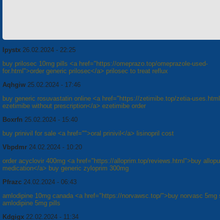
Ipystx
26.02.2024 - 22:25
buy prilosec 10mg pills <a href="https://omeprazo.top/omeprazole-used-
for.html">order generic prilosec</a> prilosec to treat reflux
Aqhgiw
25.02.2024 - 17:46
buy generic rosuvastatin online <a href="https://zetimibe.top/zetia-uses.htm
ezetimibe without prescription</a> ezetimibe order
Boxrfn
25.02.2024 - 15:40
buy prinivil for sale <a href="">oral prinivil</a> lisinopril cost
Vbpdmr
24.02.2024 - 10:20
order acyclovir 400mg <a href="https://alloprim.top/reviews.html">buy allopu
medication</a> buy generic zyloprim 300mg
Pfrazc
24.02.2024 - 06:43
amlodipine 10mg canada <a href="https://norvawsc.top/">buy norvasc 5mg 
amlodipine 5mg pills
Kdgigx
22.02.2024 - 11:34