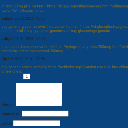
orlistat 60mg pills <a href="https://diltagn.top/diltiazem-uses.html">diltiaz
tablet</a> diltiazem price
Eekdxi
22.02.2024 - 00:08
buy generic glycomet over the counter <a href="https://chglucopha.top/gluc
benefits.html">buy glycomet generic</a> buy glucophage generic
Lhbylz
21.02.2024 - 02:53
buy cheap dapoxetine <a href="https://cytxgn.top/cytotec-200mcg.html">cy
brand</a> brand misoprostol 200mcg
Cjncdi
20.02.2024 - 07:58
buy generic aralen <a href="https://achlorine.top/">aralen usa</a> buy chlo
online cheap
Сторінки:
1
2
3
4
5
6
7
8
Наступна »
Відгук *
Ваше ім'я *
E-mail