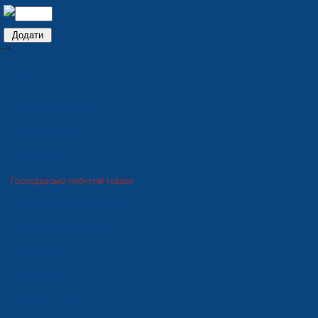
-->
ПРОДУКЦІЯ
Сидіння для стадіонів
Пластмасова тара
Зимові товари
Господарсько-побутові товари
Пінополістирольна упаковка
Прес-форми та штампи
Металовироби
Дерев'яна тара
Газонна решітка