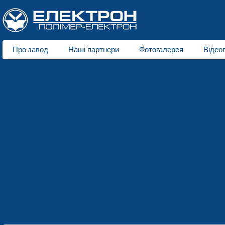
Про завод
Наші партнери
Фотогалерея
Відео
Про нас
Пластмасове виробництво
Пінополістирольне виробни
Напрямки діяльності
Сидіння для стадіонів
Пластмасова тара
Зимові т
Пінополістирольна упаковка
Прес-форми та штампи
Прайс-лист
Ремонт оснащення
Електроерозійна обробка
Терм
Послуги
Новини
Контактна інформація
Запрошення до спів
Контакти