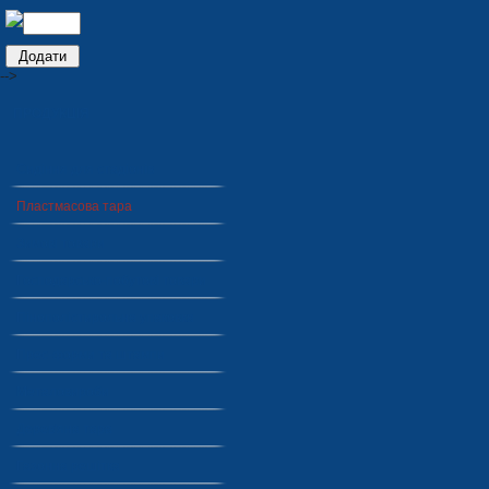
-->
ПРОДУКЦІЯ
Сидіння для стадіонів
Пластмасова тара
Зимові товари
Господарсько-побутові товари
Пінополістирольна упаковка
Прес-форми та штампи
Металовироби
Дерев'яна тара
Газонна решітка