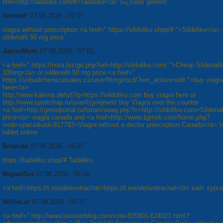
href=http://tadaliko.com/#>Tadaliko</a> ï»¿cialis generic
AlvinteF
07.08.2026 - 07:07
viagra without prescription <a href=" https://sildoliko.shop/# ">Sildoliko</a> 
sildenafil 50 mg price
JamesMom
07.08.2026 - 07:02
<a href=" https://nora.biz/go.php?url=http://sildoliko.com/ ">Cheap Sildenafil
100mg</a> or sildenafil 50 mg price <a href="
https://virtualchemicalsales.ca/user/lttmgirocd/?um_action=edit ">buy viagr
here</a>
http://www.kalinna.de/url?q=https://sildoliko.com buy viagra here or
http://www.sportchap.ru/user/lzjylejrwm/ buy Viagra over the counter
<a href=http://gmodportal.ru/forum/away.php?s=http://sildoliko.com>Sildena
price</a> viagra canada and <a href=http://www.1gmoli.com/home.php?
mod=space&uid=917793>Viagra without a doctor prescription Canada</a> V
tablet online
BrianJer
07.08.2026 - 06:57
https://tadaliko.shop/# Tadaliko
MiguelSot
07.08.2026 - 06:06
<a href=https://t.me/detivetrachat>https://t.me/detivetrachat</a> кайт хург
WillieLer
07.08.2026 - 03:37
<a href=" http://www.boosterblog.com/vote-815901-624021.html?