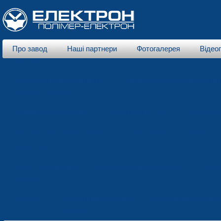
Про завод
Наші партнери
Фотогалерея
Відео
Про нас
Пластмасове виробництво
Пінополістирольне виробни
Напрямки діяльності
Сидіння для стадіонів
Пластмасова тара
Зимові т
Пінополістирольна упаковка
Прес-форми та штампи
Прайс-лист
Ремонт оснащення
Електроерозійна обробка
Терм
Послуги
Новини
Контактна інформація
Запрошення до спів
Контакти