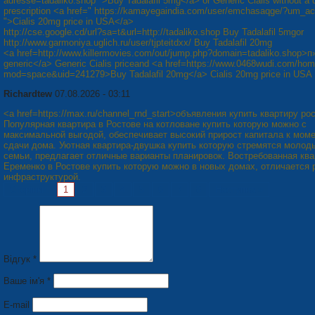
adresse=tadaliko.shop ">Buy Tadalafil 5mg</a> or Generic Cialis without a 
prescription <a href=" https://kamayegaindia.com/user/emchasaqge/?um_ac
">Cialis 20mg price in USA</a>
http://cse.google.cd/url?sa=t&url=http://tadaliko.shop Buy Tadalafil 5mgor
http://www.garmoniya.uglich.ru/user/tjpteitdxx/ Buy Tadalafil 20mg
<a href=http://www.killermovies.com/out/jump.php?domain=tadaliko.shop>п»
generic</a> Generic Cialis priceand <a href=https://www.0468wudi.com/ho
mod=space&uid=241279>Buy Tadalafil 20mg</a> Cialis 20mg price in USA
Richardtew
07.08.2026 - 03:11
<a href=https://max.ru/channel_rnd_start>объявления купить квартиру ро
Популярная квартира в Ростове на котловане купить которую можно с
максимальной выгодой, обеспечивает высокий прирост капитала к мом
сдачи дома. Уютная квартира-двушка купить которую стремятся молод
семьи, предлагает отличные варианты планировок. Востребованная ква
Еременко в Ростове купить которую можно в новых домах, отличается 
инфраструктурой.
Сторінки:
1
2
3
4
5
6
7
8
Наступна »
Відгук *
Ваше ім'я *
E-mail