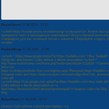
Russellenero
07.08.2026 - 12:53
<a href=https://sozdai-pesnu.ru/create/song/>ai музыка</a> Хотите быстр
превратить текст в полноценную композицию? Искусственный интеллек
сгенерирует для вас отличную песню с вокалом. Попробуйте создать т
онлайн!
FreddieMinge
07.08.2026 - 11:09
<a href=" https://www.google.me/url?q=https://tadaliko.com ">Buy Tadalafil
10mg</a> and Generic Cialis without a doctor prescription <a href="
http://www.seafishzone.com/home.php?mod=space&uid=3122624 ">Generic 
price</a>
https://sothebysinstitute.vfao.com/register.aspx?Returnurl=https://tadaliko.
cheapest cialis and https://www.snusport.com/user/sdlgzslhoi/?um_action=e
cialis pill
<a href=https://cse.google.com.qa/url?q=https://tadaliko.com>buy cialis pill
Cialis without a doctor prescription or <a
href=https://brueckrachdorf.de/user/qzmdxmpaik/>cheapest cialis</a> Buy T
5mg
RobertHeero
07.08.2026 - 07:57
Generic Cialis without a doctor prescription - <a