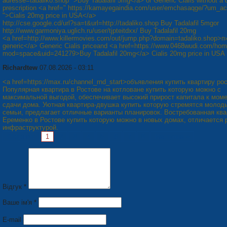
adresse=tadaliko.shop ">Buy Tadalafil 5mg</a> or Generic Cialis without a 
prescription <a href=" https://kamayegaindia.com/user/emchasaqge/?um_ac
">Cialis 20mg price in USA</a>
http://cse.google.cd/url?sa=t&url=http://tadaliko.shop Buy Tadalafil 5mgor
http://www.garmoniya.uglich.ru/user/tjpteitdxx/ Buy Tadalafil 20mg
<a href=http://www.killermovies.com/out/jump.php?domain=tadaliko.shop>п»
generic</a> Generic Cialis priceand <a href=https://www.0468wudi.com/ho
mod=space&uid=241279>Buy Tadalafil 20mg</a> Cialis 20mg price in USA
Richardtew
07.08.2026 - 03:11
<a href=https://max.ru/channel_rnd_start>объявления купить квартиру ро
Популярная квартира в Ростове на котловане купить которую можно с
максимальной выгодой, обеспечивает высокий прирост капитала к мом
сдачи дома. Уютная квартира-двушка купить которую стремятся молод
семьи, предлагает отличные варианты планировок. Востребованная ква
Еременко в Ростове купить которую можно в новых домах, отличается 
инфраструктурой.
Сторінки:
1
2
3
4
5
6
7
8
Наступна »
Відгук *
Ваше ім'я *
E-mail