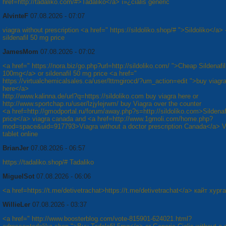
href=http://tadaliko.com/#>Tadaliko</a> ï»¿cialis generic
AlvinteF
07.08.2026 - 07:07
viagra without prescription <a href=" https://sildoliko.shop/# ">Sildoliko</a> 
sildenafil 50 mg price
JamesMom
07.08.2026 - 07:02
<a href=" https://nora.biz/go.php?url=http://sildoliko.com/ ">Cheap Sildenafil
100mg</a> or sildenafil 50 mg price <a href="
https://virtualchemicalsales.ca/user/lttmgirocd/?um_action=edit ">buy viagr
here</a>
http://www.kalinna.de/url?q=https://sildoliko.com buy viagra here or
http://www.sportchap.ru/user/lzjylejrwm/ buy Viagra over the counter
<a href=http://gmodportal.ru/forum/away.php?s=http://sildoliko.com>Sildena
price</a> viagra canada and <a href=http://www.1gmoli.com/home.php?
mod=space&uid=917793>Viagra without a doctor prescription Canada</a> V
tablet online
BrianJer
07.08.2026 - 06:57
https://tadaliko.shop/# Tadaliko
MiguelSot
07.08.2026 - 06:06
<a href=https://t.me/detivetrachat>https://t.me/detivetrachat</a> кайт хург
WillieLer
07.08.2026 - 03:37
<a href=" http://www.boosterblog.com/vote-815901-624021.html?