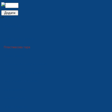
-->
ПРОДУКЦІЯ
Сидіння для стадіонів
Пластмасова тара
Зимові товари
Господарсько-побутові товари
Пінополістирольна упаковка
Прес-форми та штампи
Металовироби
Дерев'яна тара
Газонна решітка