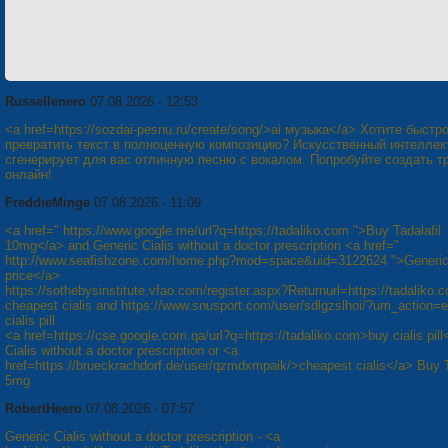
Russellenero
07.08.2026 - 12:53
<a href=https://sozdai-pesnu.ru/create/song/>ai музыка</a> Хотите быстр
превратить текст в полноценную композицию? Искусственный интеллек
сгенерирует для вас отличную песню с вокалом. Попробуйте создать т
онлайн!
FreddieMinge
07.08.2026 - 11:09
<a href=" https://www.google.me/url?q=https://tadaliko.com ">Buy Tadalafil
10mg</a> and Generic Cialis without a doctor prescription <a href="
http://www.seafishzone.com/home.php?mod=space&uid=3122624 ">Generic 
price</a>
https://sothebysinstitute.vfao.com/register.aspx?Returnurl=https://tadaliko.
cheapest cialis and https://www.snusport.com/user/sdlgzslhoi/?um_action=e
cialis pill
<a href=https://cse.google.com.qa/url?q=https://tadaliko.com>buy cialis pill
Cialis without a doctor prescription or <a
href=https://brueckrachdorf.de/user/qzmdxmpaik/>cheapest cialis</a> Buy T
5mg
RobertHeero
07.08.2026 - 07:57
Generic Cialis without a doctor prescription - <a