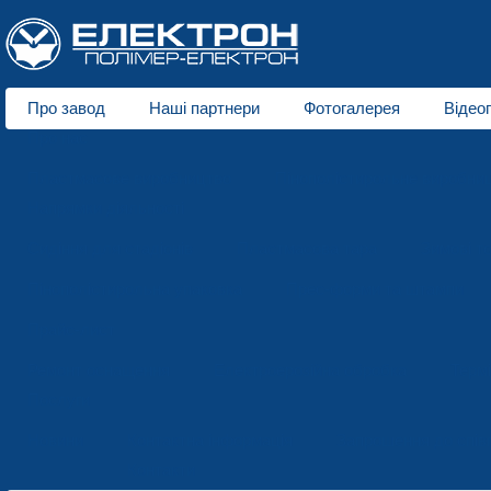
Про завод
Наші партнери
Фотогалерея
Відео
Про нас
Пластмасове виробництво
Пінополістирольне виробни
Напрямки діяльності
Сидіння для стадіонів
Пластмасова тара
Зимові т
Пінополістирольна упаковка
Прес-форми та штампи
Прайс-лист
Ремонт оснащення
Електроерозійна обробка
Терм
Послуги
Новини
Контактна інформація
Запрошення до спів
Контакти