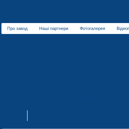
Про завод
Наші партнери
Фотогалерея
Відео
Про нас
Пластмасове виробництво
Пінополістирольне виробни
Напрямки діяльності
Сидіння для стадіонів
Пластмасова тара
Зимові т
Пінополістирольна упаковка
Прес-форми та штампи
Прайс-лист
Ремонт оснащення
Електроерозійна обробка
Терм
Послуги
Новини
Контактна інформація
Запрошення до спів
Контакти