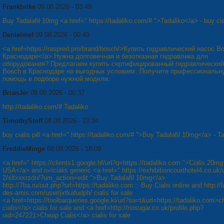
Frankbrike
09.08.2026 - 03:49
Buy Tadalafil 10mg <a href=" https://tadaliko.com/# ">Tadaliko</a> - buy cial
Danielmef
09.08.2026 - 00:49
<a href=https://raspred.pro/brand/bosch/>Купить гидравлический насос B
Краснодаре</a> Нужна долговечная и безотказная гидравлика для
оборудования? Предлагаем купить сертифицированный гидравлический
Bosch в Краснодаре на выгодных условиях. Получите профессиональн
помощь в подборе нужной модели.
BrianJer
09.08.2026 - 00:37
http://tadaliko.com/# Tadaliko
TimothyStoff
08.08.2026 - 23:34
buy cialis pill <a href=" https://tadaliko.com/# ">Buy Tadalafil 10mg</a> - T
FreddieMinge
08.08.2026 - 18:09
<a href=" https://clients1.google.bf/url?q=https://tadaliko.com ">Cialis 20mg 
USA</a> and п»їcialis generic <a href=" https://exhibitioncourthotel4.co.uk/
2/xltxxxrzdn/?um_action=edit ">Buy Tadalafil 10mg</a>
http://7ba.ru/out.php?url=https://tadaliko.com::: Buy Cialis online and http://
des-amis.com/user/jxtkafudph/ cialis for sale
<a href=https://toolbarqueries.google.ki/url?sa=t&url=https://tadaliko.com>
cialis</a> cialis for sale and <a href=http://nosugar.co.uk/profile.php?
uid=247221>Cheap Cialis</a> cialis for sale