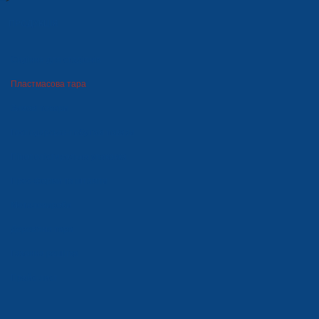
ПРОДУКЦІЯ
Сидіння для стадіонів
Пластмасова тара
Зимові товари
Господарсько-побутові товари
Пінополістирольна упаковка
Прес-форми та штампи
Металовироби
Дерев'яна тара
Газонна решітка
Прайс-лист