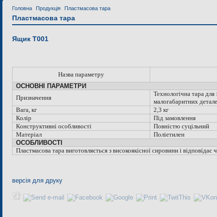
Головна
Продукція
Пластмасова тара
Пластмасова тара
Ящик Т001
Назва параметру
ОСНОВНІ ПАРАМЕТРИ
Технологічна тара для
Призначення
малогабаритних детал
Вага, кг
2,3 кг
Колір
Під замовлення
Конструктивні особливості
Повністю суцільний
Матеріал
Поліетилен
ОСОБЛИВОСТІ
Пластмасова тара виготовляється з високоякісної сировини і відповідає
версія для друку